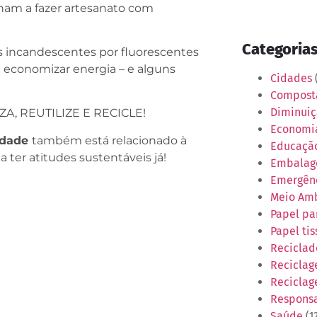
sinam a fazer artesanato com
Categoria
s incandescentes por fluorescentes
 a economizar energia – e alguns
Cidades
(
Compos
Diminuiç
UZA, REUTILIZE E RECICLE!
Economia
idade
também está relacionado à
Educaçã
ter atitudes sustentáveis já!
Embalag
Emergênc
Meio Am
Papel pa
Papel tis
Reciclad
Recicla
Reciclag
Responsa
Saúde
(1