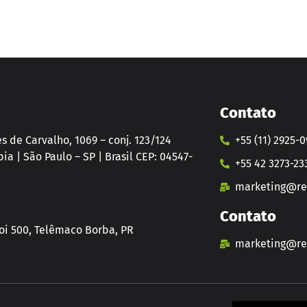
Contato
 de Carvalho, 1069 – conj. 123/124
+55 (11) 2925-
ia | São Paulo – SP | Brasil CEP: 04547-
+55 42 3273-23
marketing@rev
Contato
i 500, Telêmaco Borba, PR
marketing@rev