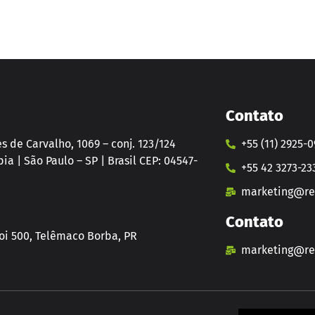
Contato
 de Carvalho, 1069 – conj. 123/124
+55 (11) 2925-
ia | São Paulo – SP | Brasil CEP: 04547-
+55 42 3273-23
marketing@rev
Contato
i 500, Telêmaco Borba, PR
marketing@rev