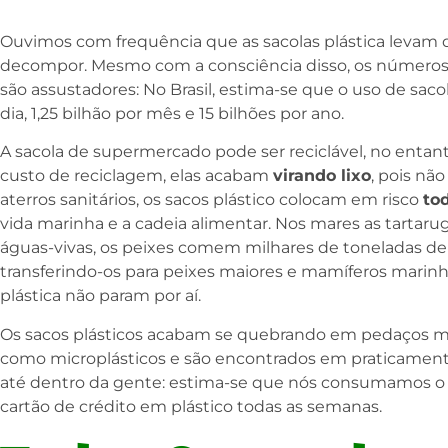
Ouvimos com frequência que as sacolas plástica levam 
decompor. Mesmo com a consciência disso, os números d
são assustadores: No Brasil, estima-se que o uso de sacol
dia, 1,25 bilhão por mês e 15 bilhões por ano.
A sacola de supermercado pode ser reciclável, no entant
custo de reciclagem, elas acabam
virando lixo
, pois nã
aterros sanitários, os sacos plástico colocam em risco
to
vida marinha e a cadeia alimentar. Nos mares as tarta
águas-vivas, os peixes comem milhares de toneladas de 
transferindo-os para peixes maiores e mamíferos marinho
plástica não param por aí.
Os sacos plásticos acabam se quebrando em pedaços m
como microplásticos e são encontrados em praticamen
até dentro da gente: estima-se que nós consumamos 
cartão de crédito em plástico todas as semanas.