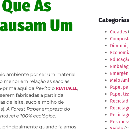
 Que As
 Causam Um
Categoria
Cidades
(
Compos
Diminuiç
Economia
Educaçã
Embalag
Emergênc
io ambiente por ser um material
Meio Am
o menor em relação as sacolas
Papel pa
a-prima aqui da
Revita
o
REVITACEL
,
Papel tis
 serem fabricadas a partir da
Reciclad
has de leite, suco e molho de
Recicla
s).
A Forest Paper empresa do
Reciclag
ntável e 100% ecológico.
Responsa
r, principalmente quando falamos
Saúde
(1