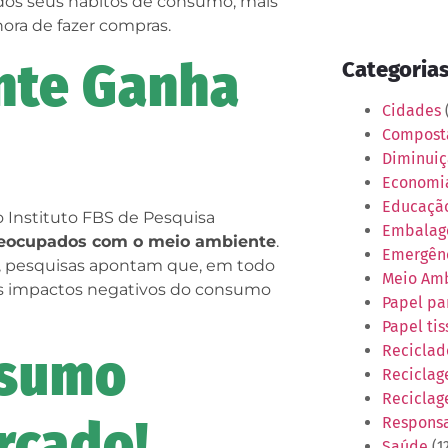
os seus hábitos de consumo, mais
hora de fazer compras.
nte Ganha
Categoria
Cidades
(
Compos
Diminuiç
Economia
Educaçã
Instituto FBS de Pesquisa
Embalag
eocupados com o meio ambiente
.
Emergênc
, pesquisas apontam que, em todo
Meio Am
os impactos negativos do consumo
Papel pa
Papel tis
nsumo
Reciclad
Recicla
Reciclag
rcado!
Responsa
Saúde
(1