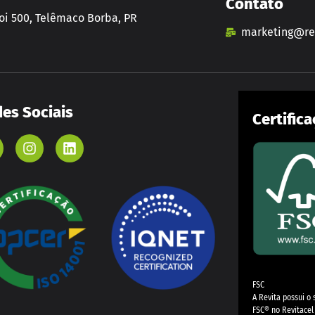
Contato
i 500, Telêmaco Borba, PR
marketing@rev
es Sociais
Certific
FSC
A Revita possui o 
FSC®️ no Revitacel