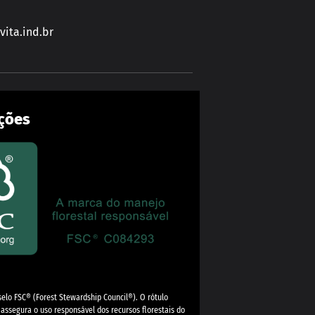
ita.ind.br
ações
selo FSC®️ (Forest Stewardship Council®️). O rótulo
 assegura o uso responsável dos recursos florestais do