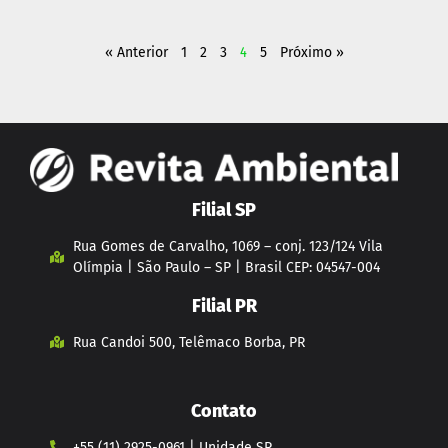
« Anterior
1
2
3
4
5
Próximo »
Filial SP
Rua Gomes de Carvalho, 1069 – conj. 123/124 Vila
Olímpia | São Paulo – SP | Brasil CEP: 04547-004
Filial PR
Rua Candoi 500, Telêmaco Borba, PR
Contato
+55 (11) 2925-0961 | Unidade SP